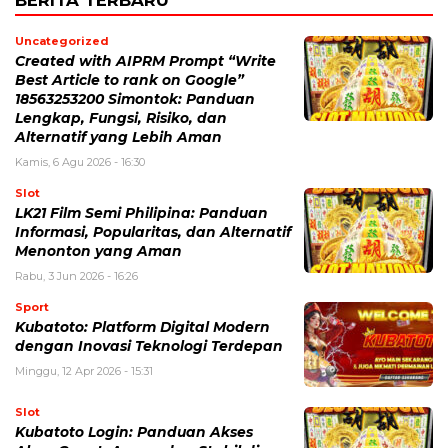
BERITA TERBARU
Uncategorized
Created with AIPRM Prompt “Write
Best Article to rank on Google”
18563253200 Simontok: Panduan
Lengkap, Fungsi, Risiko, dan
Alternatif yang Lebih Aman
Kamis, 6 Agu 2026 - 16:30
Slot
LK21 Film Semi Philipina: Panduan
Informasi, Popularitas, dan Alternatif
Menonton yang Aman
Rabu, 3 Jun 2026 - 16:26
Sport
Kubatoto: Platform Digital Modern
dengan Inovasi Teknologi Terdepan
Minggu, 12 Apr 2026 - 15:31
Slot
Kubatoto Login: Panduan Akses