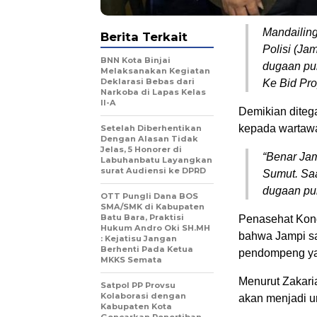
Mandailing
Berita Terkait
Polisi (Ja
BNN Kota Binjai
dugaan pun
Melaksanakan Kegiatan
Deklarasi Bebas dari
Ke Bid Pr
Narkoba di Lapas Kelas
II-A
Demikian dite
kepada wartawa
Setelah Diberhentikan
Dengan Alasan Tidak
Jelas, 5 Honorer di
“Benar Ja
Labuhanbatu Layangkan
surat Audiensi ke DPRD
Sumut. Saa
dugaan pun
OTT Pungli Dana BOS
SMA/SMK di Kabupaten
Batu Bara, Praktisi
Penasehat Kong
Hukum Andro Oki SH.MH
bahwa Jampi sa
: Kejatisu Jangan
Berhenti Pada Ketua
pendompeng ya
MKKS Semata
Menurut Zakaria
Satpol PP Provsu
Kolaborasi dengan
akan menjadi u
Kabupaten Kota
Gencarkan Penertiban