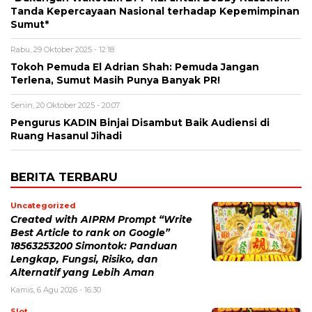
Tanda Kepercayaan Nasional terhadap Kepemimpinan
Sumut*
Rabu, 29 Oktober 2025 - 12:18
Tokoh Pemuda El Adrian Shah: Pemuda Jangan
Terlena, Sumut Masih Punya Banyak PR!
Senin, 20 Oktober 2025 - 20:07
Pengurus KADIN Binjai Disambut Baik Audiensi di
Ruang Hasanul Jihadi
BERITA TERBARU
Uncategorized
Created with AIPRM Prompt “Write
Best Article to rank on Google”
18563253200 Simontok: Panduan
Lengkap, Fungsi, Risiko, dan
Alternatif yang Lebih Aman
Kamis, 6 Agu 2026 - 16:30
Slot