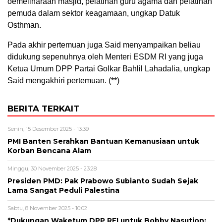
oemeliharaan masjid, pelatihan guru agama dan pelatihan
pemuda dalam sektor keagamaan, ungkap Datuk
Osthman.
Pada akhir pertemuan juga Said menyampaikan beliau
didukung sepenuhnya oleh Menteri ESDM RI yang juga
Ketua Umum DPP Partai Golkar Bahlil Lahadalia, ungkap
Said mengakhiri pertemuan. (**)
BERITA TERKAIT
Senin, 15 Desember 2025 - 13:39
PMI Banten Serahkan Bantuan Kemanusiaan untuk
Korban Bencana Alam
Minggu, 30 November 2025 - 23:28
Presiden PMD: Pak Prabowo Subianto Sudah Sejak
Lama Sangat Peduli Palestina
Sabtu, 8 November 2025 - 10:02
*Dukungan Waketum DPP REI untuk Bobby Nasution: