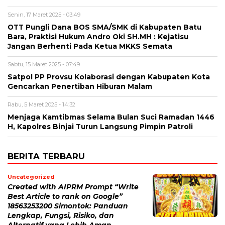
Senin, 17 Maret 2025 - 03:49
OTT Pungli Dana BOS SMA/SMK di Kabupaten Batu
Bara, Praktisi Hukum Andro Oki SH.MH : Kejatisu
Jangan Berhenti Pada Ketua MKKS Semata
Sabtu, 15 Maret 2025 - 07:49
Satpol PP Provsu Kolaborasi dengan Kabupaten Kota
Gencarkan Penertiban Hiburan Malam
Rabu, 5 Maret 2025 - 14:32
Menjaga Kamtibmas Selama Bulan Suci Ramadan 1446
H, Kapolres Binjai Turun Langsung Pimpin Patroli
BERITA TERBARU
Uncategorized
Created with AIPRM Prompt “Write
Best Article to rank on Google”
18563253200 Simontok: Panduan
Lengkap, Fungsi, Risiko, dan
Alternatif yang Lebih Aman