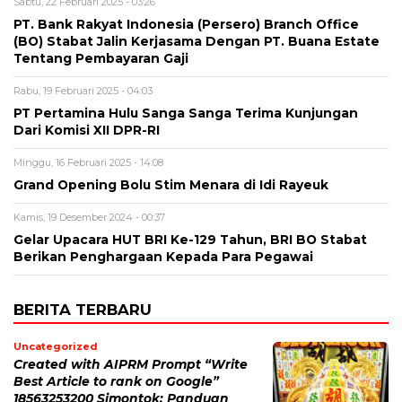
Sabtu, 22 Februari 2025 - 03:26
PT. Bank Rakyat Indonesia (Persero) Branch Office
(BO) Stabat Jalin Kerjasama Dengan PT. Buana Estate
Tentang Pembayaran Gaji
Rabu, 19 Februari 2025 - 04:03
PT Pertamina Hulu Sanga Sanga Terima Kunjungan
Dari Komisi XII DPR-RI
Minggu, 16 Februari 2025 - 14:08
Grand Opening Bolu Stim Menara di Idi Rayeuk
Kamis, 19 Desember 2024 - 00:37
Gelar Upacara HUT BRI Ke-129 Tahun, BRI BO Stabat
Berikan Penghargaan Kepada Para Pegawai
BERITA TERBARU
Uncategorized
Created with AIPRM Prompt “Write
Best Article to rank on Google”
18563253200 Simontok: Panduan