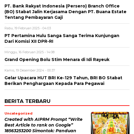
PT. Bank Rakyat Indonesia (Persero) Branch Office
(BO) Stabat Jalin Kerjasama Dengan PT. Buana Estate
Tentang Pembayaran Gaji
Rabu, 19 Februari 2025 - 04:03
PT Pertamina Hulu Sanga Sanga Terima Kunjungan
Dari Komisi XII DPR-RI
Minggu, 16 Februari 2025 - 14:08
Grand Opening Bolu Stim Menara di Idi Rayeuk
Kamis, 19 Desember 2024 - 00:37
Gelar Upacara HUT BRI Ke-129 Tahun, BRI BO Stabat
Berikan Penghargaan Kepada Para Pegawai
BERITA TERBARU
Uncategorized
Created with AIPRM Prompt “Write
Best Article to rank on Google”
18563253200 Simontok: Panduan